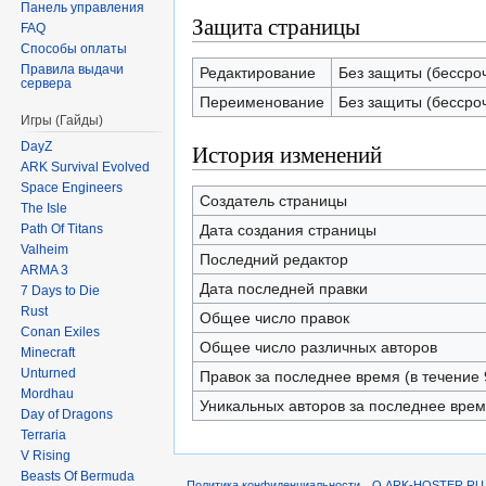
Панель управления
Защита страницы
FAQ
Способы оплаты
Правила выдачи
Редактирование
Без защиты (бессро
сервера
Переименование
Без защиты (бессро
Игры (Гайды)
История изменений
DayZ
ARK Survival Evolved
Space Engineers
Создатель страницы
The Isle
Дата создания страницы
Path Of Titans
Valheim
Последний редактор
ARMA 3
Дата последней правки
7 Days to Die
Rust
Общее число правок
Conan Exiles
Общее число различных авторов
Minecraft
Unturned
Правок за последнее время (в течение 
Mordhau
Уникальных авторов за последнее вре
Day of Dragons
Terraria
V Rising
Beasts Of Bermuda
Политика конфиденциальности
О ARK-HOSTER.RU |