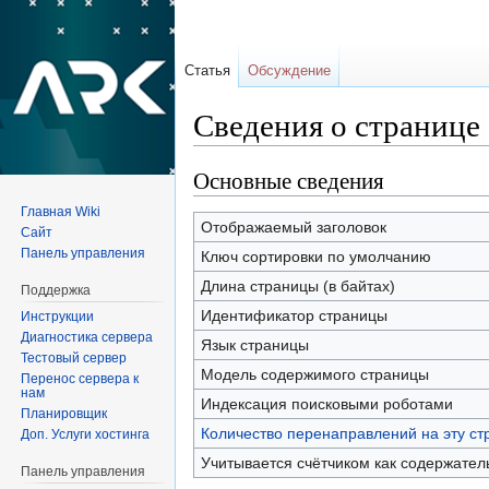
Статья
Обсуждение
Сведения о страниц
Перейти к:
навигация
,
поиск
Основные сведения
Главная Wiki
Отображаемый заголовок
Сайт
Панель управления
Ключ сортировки по умолчанию
Длина страницы (в байтах)
Поддержка
Идентификатор страницы
Инструкции
Диагностика сервера
Язык страницы
Тестовый сервер
Модель содержимого страницы
Перенос сервера к
нам
Индексация поисковыми роботами
Планировщик
Количество перенаправлений на эту ст
Доп. Услуги хостинга
Учитывается счётчиком как содержател
Панель управления