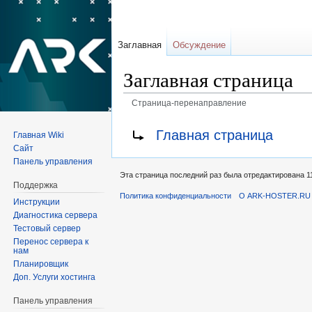
Заглавная
Обсуждение
Заглавная страница
Страница-перенаправление
Перейти к:
навигация
,
поиск
Перенаправление на:
Главная страница
Главная Wiki
Сайт
Панель управления
Эта страница последний раз была отредактирована 11
Поддержка
Политика конфиденциальности
О ARK-HOSTER.RU |
Инструкции
Диагностика сервера
Тестовый сервер
Перенос сервера к
нам
Планировщик
Доп. Услуги хостинга
Панель управления