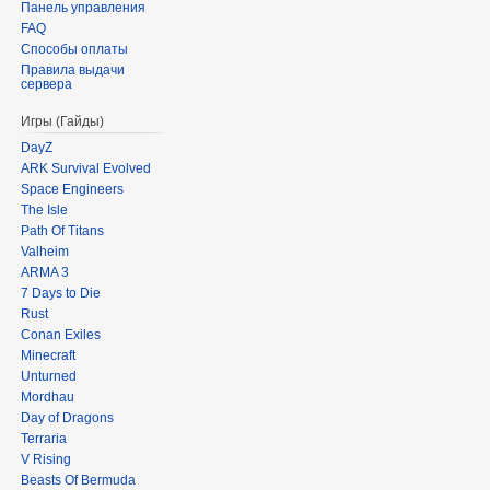
Панель управления
FAQ
Способы оплаты
Правила выдачи
сервера
Игры (Гайды)
DayZ
ARK Survival Evolved
Space Engineers
The Isle
Path Of Titans
Valheim
ARMA 3
7 Days to Die
Rust
Conan Exiles
Minecraft
Unturned
Mordhau
Day of Dragons
Terraria
V Rising
Beasts Of Bermuda